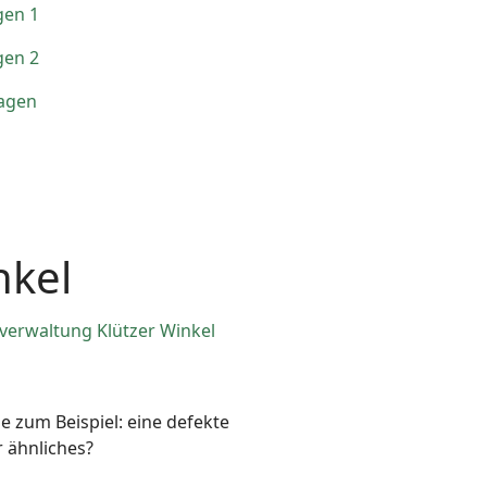
gen 1
gen 2
agen
nkel
erwaltung Klützer Winkel
e zum Beispiel: eine defekte
 ähnliches?