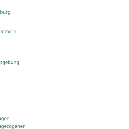
nburg
pommern
Umgebung
agen
 Zugezogenen