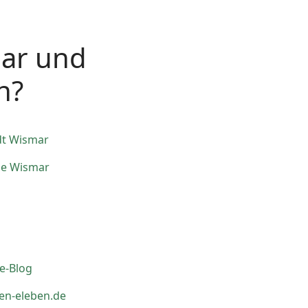
mar und
n?
dt Wismar
le Wismar
e-Blog
en-eleben.de