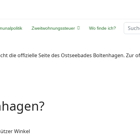
Suche
unalpolitik
Zweitwohnungssteuer
Wo finde ich?
nicht die offizielle Seite des Ostseebades Boltenhagen. Zur off
enhagen?
ützer Winkel