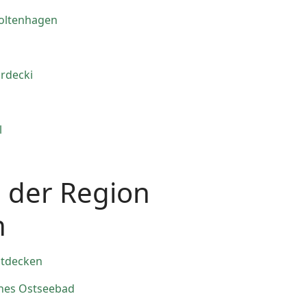
Boltenhagen
n
rdecki
l
n der Region
n
ntdecken
ches Ostseebad