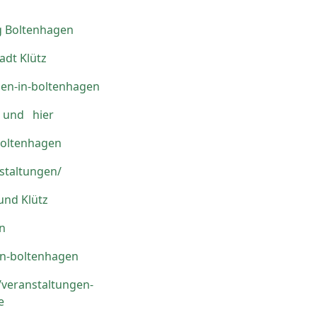
g Boltenhagen
adt Klütz
gen-in-boltenhagen
und hier
boltenhagen
staltungen/
und Klütz
n
in-boltenhagen
veranstaltungen-
e